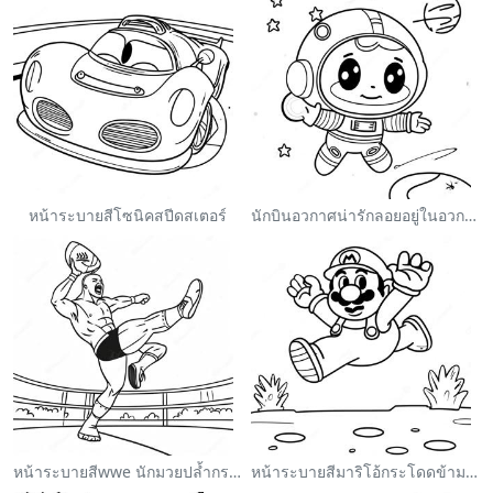
หน้าระบายสีโซนิคสปีดสเตอร์
นักบินอวกาศน่ารักลอยอยู่ในอวกาศ ระบายสี
หน้าระบายสีwwe นักมวยปล้ำกระโดดใส่คู่ต่อสู้
หน้าระบายสีมาริโอ้กระโดดข้ามกูมบา