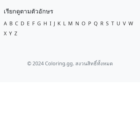
เรียกดูตามตัวอักษร
A
B
C
D
E
F
G
H
I
J
K
L
M
N
O
P
Q
R
S
T
U
V
W
X
Y
Z
© 2024 Coloring.gg. สงวนสิทธิ์ทั้งหมด