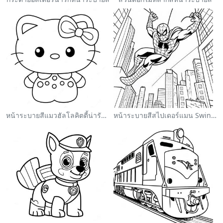
หน้าระบายสีแมวฮัลโลคิตตี้น่ารักพร้อมโบว์
หน้าระบายสีสไปเดอร์แมน Swinging ผ่านเมือง