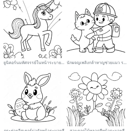
ยูนิคอร์นมหัศจรรย์ในหน้าระบายสีสายรุ้ง
นักผจญเพลิงกล้าหาญช่วยแมว ระบายสี
กระต่ายอีสเตอร์น่ารักหน้าระบายสี
สวนดอกไม้หลากสีหน้าระบายสี