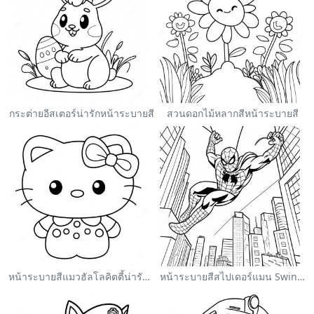
กระต่ายอีสเตอร์น่ารักหน้าระบายสี
สวนดอกไม้หลากสีหน้าระบายสี
หน้าระบายสีแมวฮัลโลคิตตี้น่ารักพร้อมโบว์
หน้าระบายสีสไปเดอร์แมน Swinging ผ่านเมือง