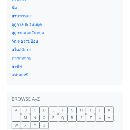
ธีม
ยานพาหนะ
ฤดูกาล & วันหยุด
ฤดูกาลและวันหยุด
วัฒนธรรมป๊อป
สไตล์ศิลปะ
หลากหลาย
อาชีพ
แฟนตาซี
BROWSE A–Z
A
B
C
D
E
F
G
H
I
J
K
L
M
N
O
P
Q
R
S
T
U
V
W
X
Y
Z