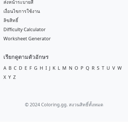
ส่งหน้าระบายสี
เงื่อนไขการใช้งาน
ลิขสิทธิ์
Difficulty Calculator
Worksheet Generator
เรียกดูตามตัวอักษร
A
B
C
D
E
F
G
H
I
J
K
L
M
N
O
P
Q
R
S
T
U
V
W
X
Y
Z
© 2024 Coloring.gg. สงวนสิทธิ์ทั้งหมด