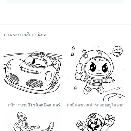
ภาพระบายสียอดนิยม
หน้าระบายสีโซนิคสปีดสเตอร์
นักบินอวกาศน่ารักลอยอยู่ในอวกาศ ระบายสี