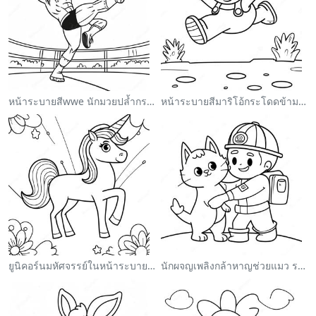
หน้าระบายสีwwe นักมวยปล้ำกระโดดใส่คู่ต่อสู้
หน้าระบายสีมาริโอ้กระโดดข้ามกูมบา
ยูนิคอร์นมหัศจรรย์ในหน้าระบายสีสายรุ้ง
นักผจญเพลิงกล้าหาญช่วยแมว ระบายสี