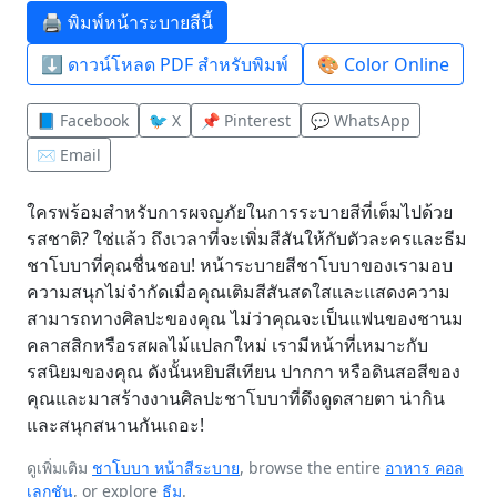
🖨️ พิมพ์หน้าระบายสีนี้
⬇️ ดาวน์โหลด PDF สำหรับพิมพ์
🎨 Color Online
📘 Facebook
🐦 X
📌 Pinterest
💬 WhatsApp
✉️ Email
ใครพร้อมสำหรับการผจญภัยในการระบายสีที่เต็มไปด้วย
รสชาติ? ใช่แล้ว ถึงเวลาที่จะเพิ่มสีสันให้กับตัวละครและธีม
ชาโบบาที่คุณชื่นชอบ! หน้าระบายสีชาโบบาของเรามอบ
ความสนุกไม่จำกัดเมื่อคุณเติมสีสันสดใสและแสดงความ
สามารถทางศิลปะของคุณ ไม่ว่าคุณจะเป็นแฟนของชานม
คลาสสิกหรือรสผลไม้แปลกใหม่ เรามีหน้าที่เหมาะกับ
รสนิยมของคุณ ดังนั้นหยิบสีเทียน ปากกา หรือดินสอสีของ
คุณและมาสร้างงานศิลปะชาโบบาที่ดึงดูดสายตา น่ากิน
และสนุกสนานกันเถอะ!
ดูเพิ่มเติม
ชาโบบา หน้าสีระบาย
, browse the entire
อาหาร คอล
เลกชัน
, or explore
ธีม
.