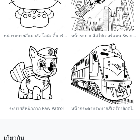
หน้าระบายสีแมวฮัลโลคิตตี้น่ารักพร้อมโบว์
หน้าระบายสีสไปเดอร์แมน Swinging ผ่านเมือง
ระบายสีหน้ากาก Paw Patrol
หน้ากระดาษระบายสีเครื่องจักรไอน้ำหลากสี
เกี่ยวกับ