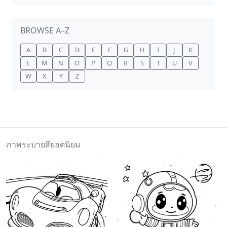
BROWSE A–Z
A
B
C
D
E
F
G
H
I
J
K
L
M
N
O
P
Q
R
S
T
U
V
W
X
Y
Z
ภาพระบายสียอดนิยม