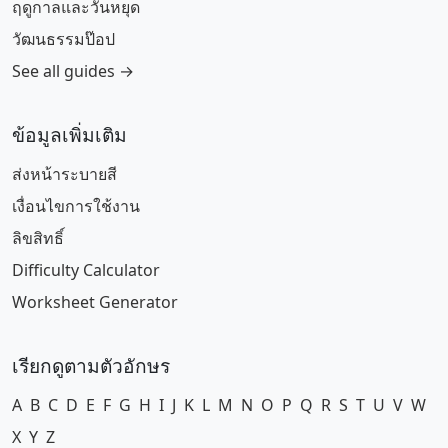
ฤดูกาลและวันหยุด
วัฒนธรรมป๊อป
See all guides →
ข้อมูลเพิ่มเติม
ส่งหน้าระบายสี
เงื่อนไขการใช้งาน
ลิขสิทธิ์
Difficulty Calculator
Worksheet Generator
เรียกดูตามตัวอักษร
A
B
C
D
E
F
G
H
I
J
K
L
M
N
O
P
Q
R
S
T
U
V
W
X
Y
Z