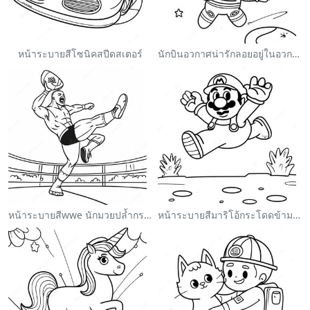
หน้าระบายสีโซนิคสปีดสเตอร์
นักบินอวกาศน่ารักลอยอยู่ในอวกาศ ระบายสี
หน้าระบายสีwwe นักมวยปล้ำกระโดดใส่คู่ต่อสู้
หน้าระบายสีมาริโอ้กระโดดข้ามกูมบา