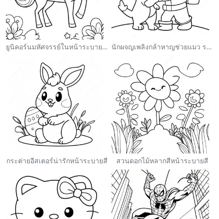
ยูนิคอร์นมหัศจรรย์ในหน้าระบายสีสายรุ้ง
นักผจญเพลิงกล้าหาญช่วยแมว ระบายสี
กระต่ายอีสเตอร์น่ารักหน้าระบายสี
สวนดอกไม้หลากสีหน้าระบายสี