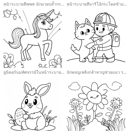
หน้าระบายสีwwe นักมวยปล้ำกระโดดใส่คู่ต่อสู้
หน้าระบายสีมาริโอ้กระโดดข้ามกูมบา
ยูนิคอร์นมหัศจรรย์ในหน้าระบายสีสายรุ้ง
นักผจญเพลิงกล้าหาญช่วยแมว ระบายสี