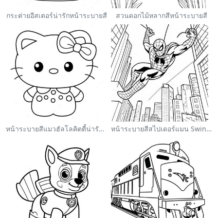
กระต่ายอีสเตอร์น่ารักหน้าระบายสี
สวนดอกไม้หลากสีหน้าระบายสี
หน้าระบายสีแมวฮัลโลคิตตี้น่ารักพร้อมโบว์
หน้าระบายสีสไปเดอร์แมน Swinging ผ่านเมือง