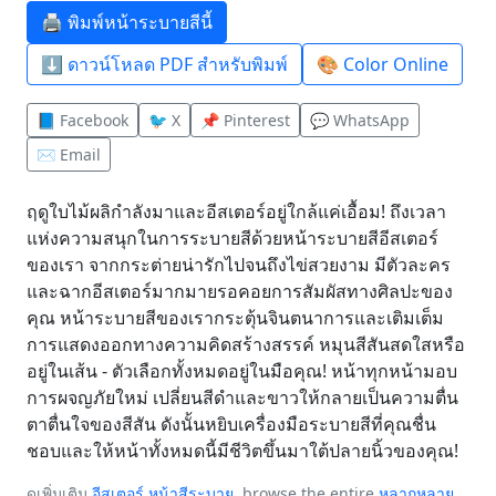
🖨️ พิมพ์หน้าระบายสีนี้
⬇️ ดาวน์โหลด PDF สำหรับพิมพ์
🎨 Color Online
📘 Facebook
🐦 X
📌 Pinterest
💬 WhatsApp
✉️ Email
ฤดูใบไม้ผลิกำลังมาและอีสเตอร์อยู่ใกล้แค่เอื้อม! ถึงเวลา
แห่งความสนุกในการระบายสีด้วยหน้าระบายสีอีสเตอร์
ของเรา จากกระต่ายน่ารักไปจนถึงไข่สวยงาม มีตัวละคร
และฉากอีสเตอร์มากมายรอคอยการสัมผัสทางศิลปะของ
คุณ หน้าระบายสีของเรากระตุ้นจินตนาการและเติมเต็ม
การแสดงออกทางความคิดสร้างสรรค์ หมุนสีสันสดใสหรือ
อยู่ในเส้น - ตัวเลือกทั้งหมดอยู่ในมือคุณ! หน้าทุกหน้ามอบ
การผจญภัยใหม่ เปลี่ยนสีดำและขาวให้กลายเป็นความตื่น
ตาตื่นใจของสีสัน ดังนั้นหยิบเครื่องมือระบายสีที่คุณชื่น
ชอบและให้หน้าทั้งหมดนี้มีชีวิตขึ้นมาใต้ปลายนิ้วของคุณ!
ดูเพิ่มเติม
อีสเตอร์ หน้าสีระบาย
, browse the entire
หลากหลาย