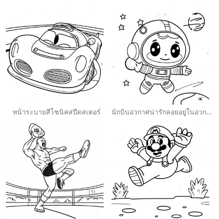
หน้าระบายสีโซนิคสปีดสเตอร์
นักบินอวกาศน่ารักลอยอยู่ในอวกาศ ระบายสี