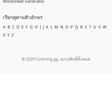
Worksheet Generator
เรียกดูตามตัวอักษร
A
B
C
D
E
F
G
H
I
J
K
L
M
N
O
P
Q
R
S
T
U
V
W
X
Y
Z
© 2024 Coloring.gg. สงวนสิทธิ์ทั้งหมด