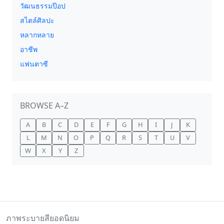
วัฒนธรรมป๊อป
สไตล์ศิลปะ
หลากหลาย
อาชีพ
แฟนตาซี
BROWSE A–Z
A
B
C
D
E
F
G
H
I
J
K
L
M
N
O
P
Q
R
S
T
U
V
W
X
Y
Z
ภาพระบายสียอดนิยม