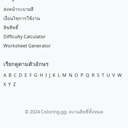
ส่งหน้าระบายสี
เงื่อนไขการใช้งาน
ลิขสิทธิ์
Difficulty Calculator
Worksheet Generator
เรียกดูตามตัวอักษร
A
B
C
D
E
F
G
H
I
J
K
L
M
N
O
P
Q
R
S
T
U
V
W
X
Y
Z
© 2024 Coloring.gg. สงวนสิทธิ์ทั้งหมด