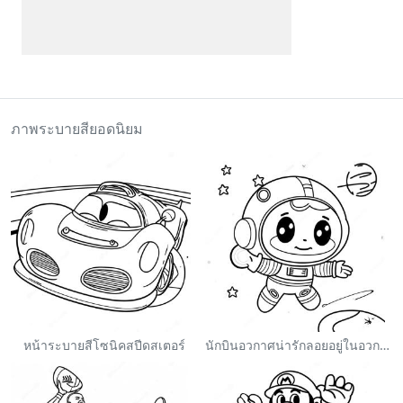
ภาพระบายสียอดนิยม
หน้าระบายสีโซนิคสปีดสเตอร์
นักบินอวกาศน่ารักลอยอยู่ในอวกาศ ระบายสี