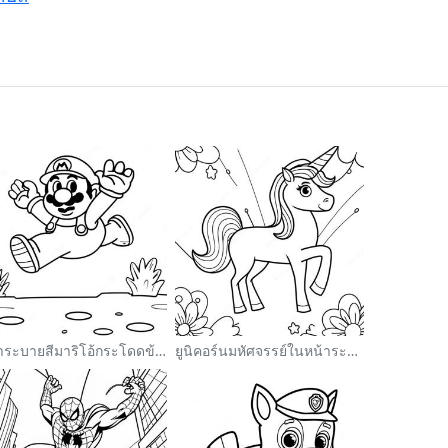
หน้าระบายสีมาริโอ้กระโดดข้ามกูมบา
ยูนิคอร์นมหัศจรรย์ในหน้าระบายสีสายรุ้ง