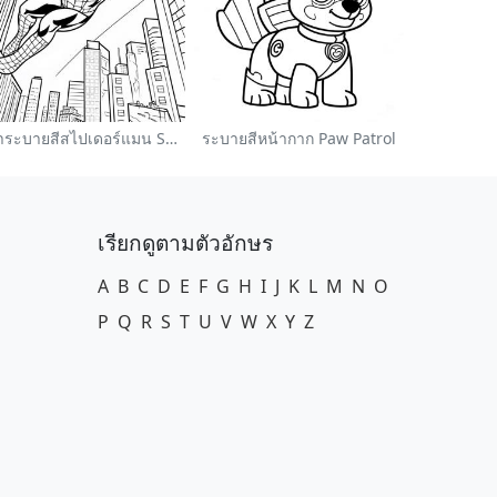
หน้าระบายสีสไปเดอร์แมน Swinging ผ่านเมือง
ระบายสีหน้ากาก Paw Patrol
เรียกดูตามตัวอักษร
A
B
C
D
E
F
G
H
I
J
K
L
M
N
O
P
Q
R
S
T
U
V
W
X
Y
Z