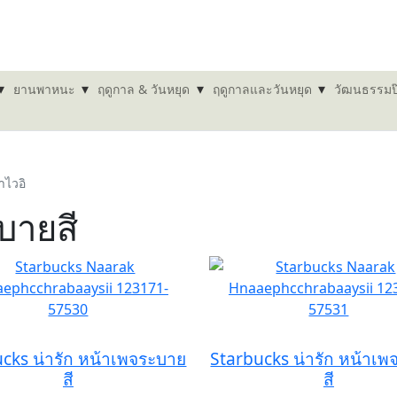
▾
▾
▾
▾
ยานพาหนะ
ฤดูกาล & วันหยุด
ฤดูกาลและวันหยุด
วัฒนธรรมป
าไวอิ
บายสี
cks น่ารัก หน้าเพจระบาย
Starbucks น่ารัก หน้าเ
สี
สี