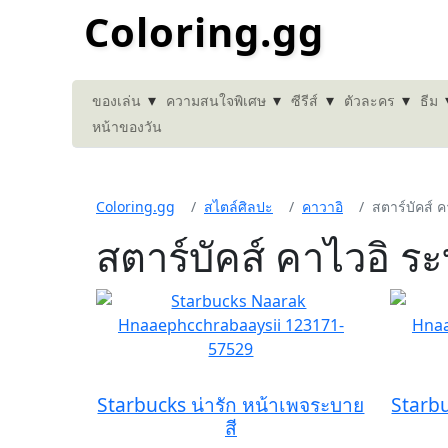
Coloring.gg
▾
▾
▾
▾
ของเล่น
ความสนใจพิเศษ
ซีรีส์
ตัวละคร
ธีม
หน้าของวัน
Coloring.gg
สไตล์ศิลปะ
คาวาอิ
สตาร์บัคส์ ค
สตาร์บัคส์ คาไวอิ ระ
Starbucks น่ารัก หน้าเพจระบาย
Starbu
สี