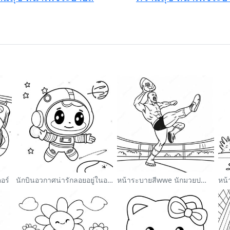
อร์
นักบินอวกาศน่ารักลอยอยู่ในอวกาศ ระบายสี
หน้าระบายสีwwe นักมวยปล้ำกระโดดใส่คู่ต่อสู้