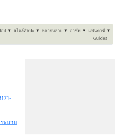
▾
▾
▾
▾
▾
๊อป
สไตล์ศิลปะ
หลากหลาย
อาชีพ
แฟนตาซี
Guides
พจระบาย