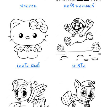
ฟรอเซ่น
แฮร์รี่ พอตเตอร์
เฮลโล คิตตี้
มาริโอ