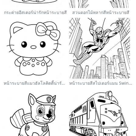
กระต่ายอีสเตอร์น่ารักหน้าระบายสี
สวนดอกไม้หลากสีหน้าระบายสี
หน้าระบายสีแมวฮัลโลคิตตี้น่ารักพร้อมโบว์
หน้าระบายสีสไปเดอร์แมน Swinging ผ่านเมือง