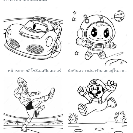
หน้าระบายสีโซนิคสปีดสเตอร์
นักบินอวกาศน่ารักลอยอยู่ในอวกาศ ระบายสี