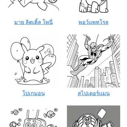
มาย ลิตเติ้ล โพนี่
พอว์แพทโรล
โปเกมอน
สไปเดอร์แมน