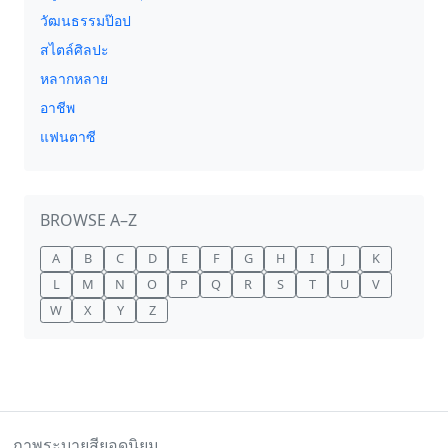
วัฒนธรรมป๊อป
สไตล์ศิลปะ
หลากหลาย
อาชีพ
แฟนตาซี
BROWSE A–Z
A
B
C
D
E
F
G
H
I
J
K
L
M
N
O
P
Q
R
S
T
U
V
W
X
Y
Z
ภาพระบายสียอดนิยม