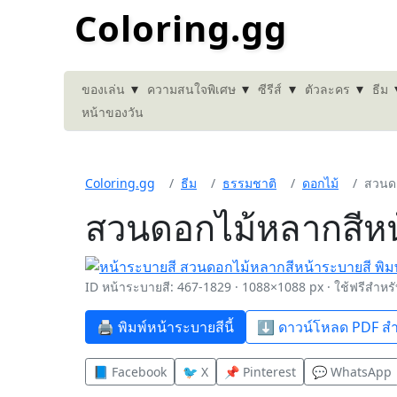
Coloring.gg
▾
▾
▾
▾
ของเล่น
ความสนใจพิเศษ
ซีรีส์
ตัวละคร
ธีม
หน้าของวัน
Coloring.gg
ธีม
ธรรมชาติ
ดอกไม้
สวนดอ
สวนดอกไม้หลากสีหน
ID หน้าระบายสี: 467-1829 · 1088×1088 px · ใช้ฟรีสำหร
🖨️ พิมพ์หน้าระบายสีนี้
⬇️ ดาวน์โหลด PDF สำ
📘 Facebook
🐦 X
📌 Pinterest
💬 WhatsApp