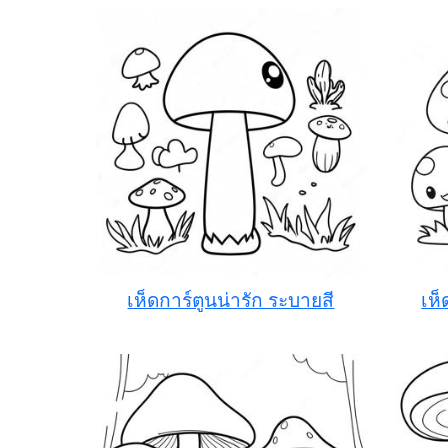
เห็ดการ์ตูนน่ารัก ระบายสี
เห็