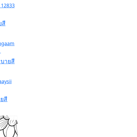
สี
ะบายสี
ยสี