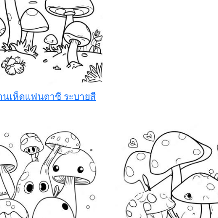
บ้านเห็ดแฟนตาซี ระบายสี