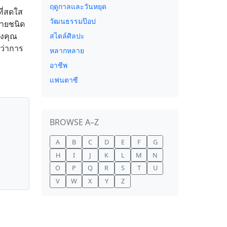
ฤดูกาลและวันหยุด
ที่สดใส
วัฒนธรรมป๊อป
ลายชนิด
องคุณ
สไตล์ศิลปะ
้ว่าการ
หลากหลาย
อาชีพ
แฟนตาซี
BROWSE A–Z
A
B
C
D
E
F
G
H
I
J
K
L
M
N
O
P
Q
R
S
T
U
V
W
X
Y
Z