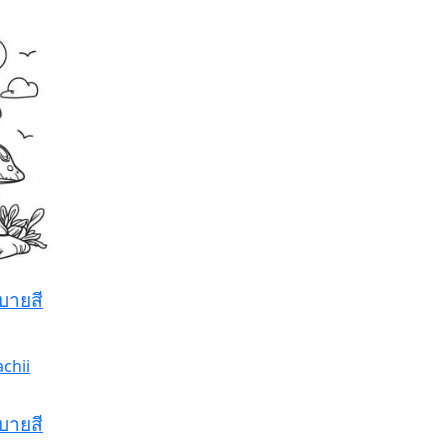
บายสี
บายสี