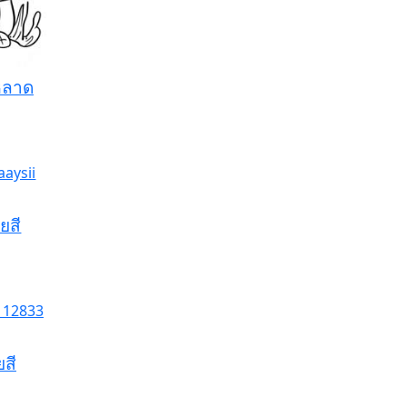
หลาด
ยสี
สี