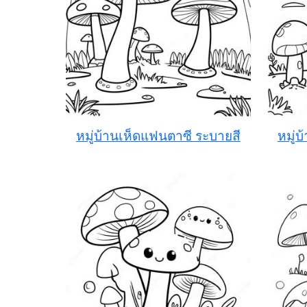
หมู่บ้านเห็ดแฟนตาซี ระบายสี
หมู่