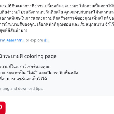
ารื่นรมย์! จินตนาการถึงการเปลี่ยนเส้นขอบง่ายๆ ให้กลายเป็นดอกไม้
กุหลาบที่สง่างามไปจนถึงทานตะวันที่สดใส คุณจะพบกับดอกไม้หลากห
อบโอกาสพิเศษในการแสดงความคิดสร้างสรรค์ของคุณ เพิ่มสไตล์ข
ปกรณ์ระบายสีของคุณ เลือกหน้าที่คุณชอบ และเริ่มสนุกสนาน จำไว
มสุขที่สีสันนำมา!
าติ คอลเลกชัน
, or explore
ธีม
.
น้าระบายสี coloring page
าระบายสีในเบราว์เซอร์ของคุณ
บกระดาษเป็น "ไม่มี" และเปิดกราฟิกพื้นหลัง
ี่สามารถแชร์และเก็บไว้ได้
inting and download tips.