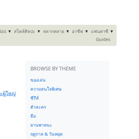
▾
▾
▾
▾
▾
๊อป
สไตล์ศิลปะ
หลากหลาย
อาชีพ
แฟนตาซี
Guides
BROWSE BY THEME
ของเล่น
ความสนใจพิเศษ
ซีรีส์
ตัวละคร
ธีม
ยานพาหนะ
ฤดูกาล & วันหยุด