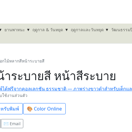
▾
▾
▾
▾
ยานพาหนะ
ฤดูกาล & วันหยุด
ฤดูกาลและวันหยุด
วัฒนธรรมป
กไม้หลากสีหน้าระบายสี
้าระบายสี หน้าสีระบาย
ับใช้งานส่วนตัว
หรับพิมพ์
🎨 Color Online
✉️ Email