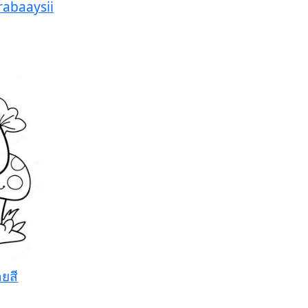
abaaysii
ายสี