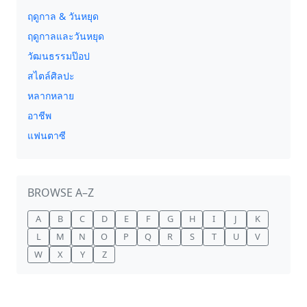
ฤดูกาล & วันหยุด
ฤดูกาลและวันหยุด
วัฒนธรรมป๊อป
สไตล์ศิลปะ
หลากหลาย
อาชีพ
แฟนตาซี
BROWSE A–Z
A
B
C
D
E
F
G
H
I
J
K
L
M
N
O
P
Q
R
S
T
U
V
W
X
Y
Z