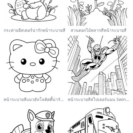
กระต่ายอีสเตอร์น่ารักหน้าระบายสี
สวนดอกไม้หลากสีหน้าระบายสี
หน้าระบายสีแมวฮัลโลคิตตี้น่ารักพร้อมโบว์
หน้าระบายสีสไปเดอร์แมน Swinging ผ่านเมือง