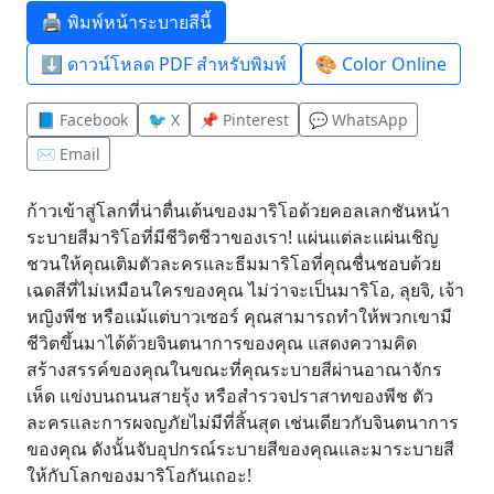
🖨️ พิมพ์หน้าระบายสีนี้
⬇️ ดาวน์โหลด PDF สำหรับพิมพ์
🎨 Color Online
📘 Facebook
🐦 X
📌 Pinterest
💬 WhatsApp
✉️ Email
ก้าวเข้าสู่โลกที่น่าตื่นเต้นของมาริโอด้วยคอลเลกชันหน้า
ระบายสีมาริโอที่มีชีวิตชีวาของเรา! แผ่นแต่ละแผ่นเชิญ
ชวนให้คุณเติมตัวละครและธีมมาริโอที่คุณชื่นชอบด้วย
เฉดสีที่ไม่เหมือนใครของคุณ ไม่ว่าจะเป็นมาริโอ, ลุยจิ, เจ้า
หญิงพีช หรือแม้แต่บาวเซอร์ คุณสามารถทำให้พวกเขามี
ชีวิตขึ้นมาได้ด้วยจินตนาการของคุณ แสดงความคิด
สร้างสรรค์ของคุณในขณะที่คุณระบายสีผ่านอาณาจักร
เห็ด แข่งบนถนนสายรุ้ง หรือสำรวจปราสาทของพีช ตัว
ละครและการผจญภัยไม่มีที่สิ้นสุด เช่นเดียวกับจินตนาการ
ของคุณ ดังนั้นจับอุปกรณ์ระบายสีของคุณและมาระบายสี
ให้กับโลกของมาริโอกันเถอะ!