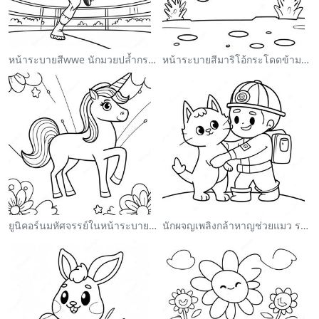
หน้าระบายสีwwe นักมวยปล้ำกระโดดใส่คู่ต่อสู้
หน้าระบายสีมาริโอ้กระโดดข้ามกูมบา
ยูนิคอร์นมหัศจรรย์ในหน้าระบายสีสายรุ้ง
นักผจญเพลิงกล้าหาญช่วยแมว ระบายสี