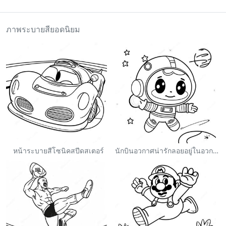
ภาพระบายสียอดนิยม
หน้าระบายสีโซนิคสปีดสเตอร์
นักบินอวกาศน่ารักลอยอยู่ในอวกาศ ระบายสี