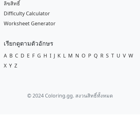
ลิขสิทธิ์
Difficulty Calculator
Worksheet Generator
เรียกดูตามตัวอักษร
A
B
C
D
E
F
G
H
I
J
K
L
M
N
O
P
Q
R
S
T
U
V
W
X
Y
Z
© 2024 Coloring.gg. สงวนสิทธิ์ทั้งหมด