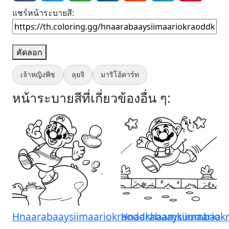
แชร์หน้าระบายสี:
คัดลอก
เจ้าหญิงพีช
ลุยจิ
มาริโอ้คาร์ท
หน้าระบายสีที่เกี่ยวข้องอื่น ๆ:
Hnaarabaaysiimaariokraoddkhaamkuumbaa
Hnaarabaaysiimaario