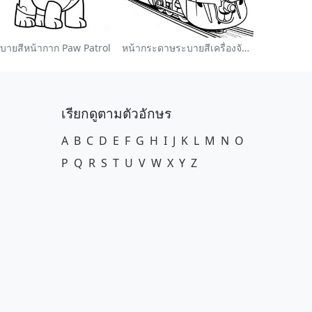
บายสีหน้ากาก Paw Patrol
หน้ากระดาษระบายสีเครื่องจักรไอน้ำหลากสี
เรียกดูตามตัวอักษร
A
B
C
D
E
F
G
H
I
J
K
L
M
N
O
P
Q
R
S
T
U
V
W
X
Y
Z