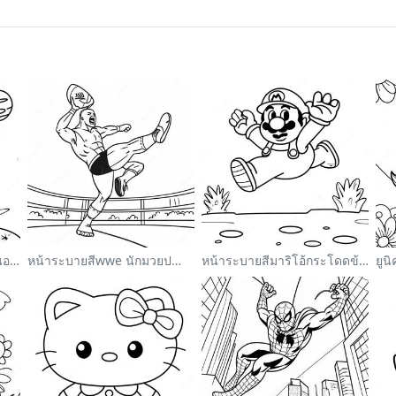
นักบินอวกาศน่ารักลอยอยู่ในอวกาศ ระบายสี
หน้าระบายสีwwe นักมวยปล้ำกระโดดใส่คู่ต่อสู้
หน้าระบายสีมาริโอ้กระโดดข้ามกูมบา