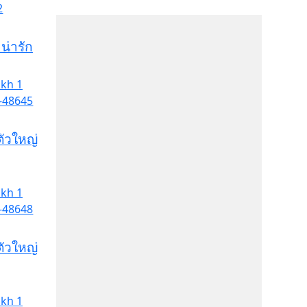
น่ารัก
ัวใหญ่
ัวใหญ่