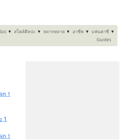
▾
▾
▾
▾
▾
๊อป
สไตล์ศิลปะ
หลากหลาย
อาชีพ
แฟนตาซี
Guides
ข 1