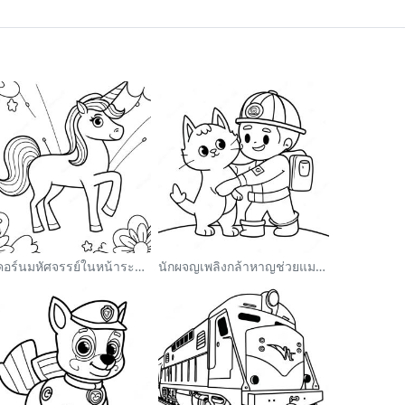
ยูนิคอร์นมหัศจรรย์ในหน้าระบายสีสายรุ้ง
นักผจญเพลิงกล้าหาญช่วยแมว ระบายสี