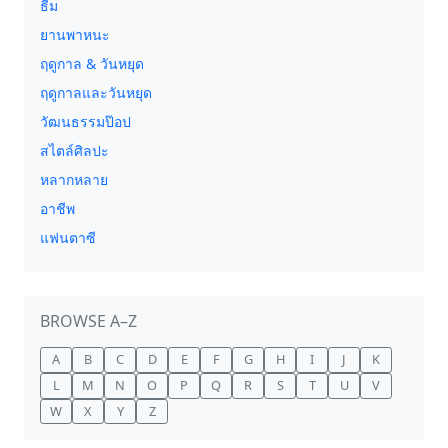
ธีม
ยานพาหนะ
ฤดูกาล & วันหยุด
ฤดูกาลและวันหยุด
วัฒนธรรมป๊อป
สไตล์ศิลปะ
หลากหลาย
อาชีพ
แฟนตาซี
BROWSE A–Z
A
B
C
D
E
F
G
H
I
J
K
L
M
N
O
P
Q
R
S
T
U
V
W
X
Y
Z