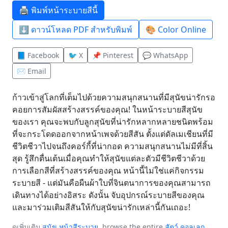
🖨️ พิมพ์หน้าระบายสีนี้
⬇️ ดาวน์โหลด PDF สำหรับพิมพ์
🎨 Color Online
📘 Facebook
🐦 X
📌 Pinterest
💬 WhatsApp
✉️ Email
ก้าวเข้าสู่โลกที่เต็มไปด้วยความสนุกสนานที่มีสุนัขน่ารักรอ
คอยการสัมผัสสร้างสรรค์ของคุณ! ในหน้าระบายสีสุนัข
ของเรา คุณจะพบกับลูกสุนัขที่น่ารักหลากหลายชนิดพร้อม
ที่จะกระโดดออกจากหน้าเพจด้วยสีสัน ตั้งแต่ดัลเมเชียนที่มี
ชีวิตชีวาไปจนถึงคอร์กี้ที่น่ากอด ความสนุกสนานไม่มีที่สิ้น
สุด รู้สึกตื่นเต้นเมื่อคุณทำให้สุนัขแต่ละตัวมีชีวิตชีวาด้วย
การเลือกสีที่สร้างสรรค์ของคุณ หน้านี้ไม่ใช่แค่กิจกรรม
ระบายสี - แต่มันคือผืนผ้าใบที่จินตนาการของคุณสามารถ
เดินทางได้อย่างอิสระ ดังนั้น จับอุปกรณ์ระบายสีของคุณ
และมาร่วมเติมสีสันให้กับสุนัขน่ารักเหล่านี้กันเถอะ!
ดูเพิ่มเติม
สุนัข หน้าสีระบาย
, browse the entire
สัตว์ คอลเลก