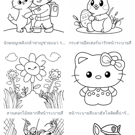
นักผจญเพลิงกล้าหาญช่วยแมว ระบายสี
กระต่ายอีสเตอร์น่ารักหน้าระบายสี
สวนดอกไม้หลากสีหน้าระบายสี
หน้าระบายสีแมวฮัลโลคิตตี้น่ารักพร้อมโบว์