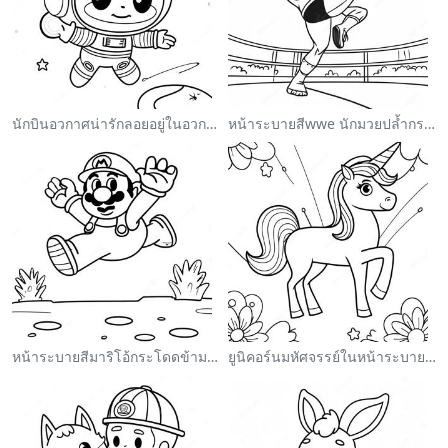
นักบินอวกาศน่ารักลอยอยู่ในอวกาศ ระบายสี
หน้าระบายสีwwe นักมวยปล้ำกระโดดใส่คู่ต่อสู้
หน้าระบายสีมาริโอ้กระโดดข้ามกูมบา
ยูนิคอร์นมหัศจรรย์ในหน้าระบายสีสายรุ้ง