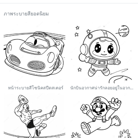
ภาพระบายสียอดนิยม
หน้าระบายสีโซนิคสปีดสเตอร์
นักบินอวกาศน่ารักลอยอยู่ในอวกาศ ระบายสี