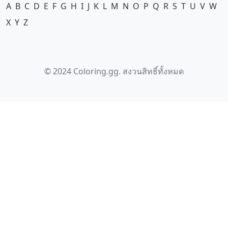
A
B
C
D
E
F
G
H
I
J
K
L
M
N
O
P
Q
R
S
T
U
V
W
X
Y
Z
© 2024 Coloring.gg. สงวนสิทธิ์ทั้งหมด