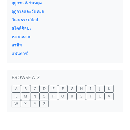
ฤดูกาล & วันหยุด
ฤดูกาลและวันหยุด
วัฒนธรรมป๊อป
สไตล์ศิลปะ
หลากหลาย
อาชีพ
แฟนตาซี
BROWSE A–Z
A
B
C
D
E
F
G
H
I
J
K
L
M
N
O
P
Q
R
S
T
U
V
W
X
Y
Z