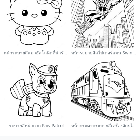
หน้าระบายสีแมวฮัลโลคิตตี้น่ารักพร้อมโบว์
หน้าระบายสีสไปเดอร์แมน Swinging ผ่านเมือง
ระบายสีหน้ากาก Paw Patrol
หน้ากระดาษระบายสีเครื่องจักรไอน้ำหลากสี