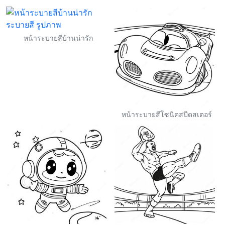
หน้าระบายสีบ้านน่ารัก
หน้าระบายสีโซนิคสปีดสเตอร์