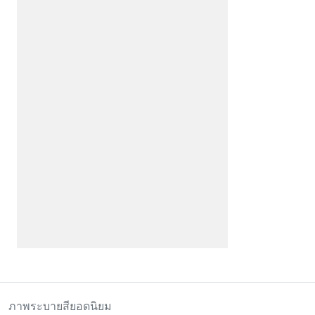
ภาพระบายสียอดนิยม