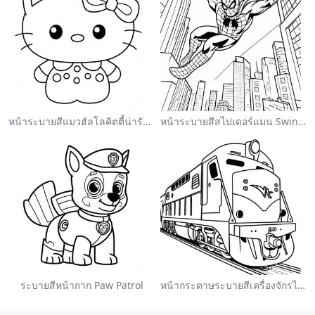
หน้าระบายสีแมวฮัลโลคิตตี้น่ารักพร้อมโบว์
หน้าระบายสีสไปเดอร์แมน Swinging ผ่านเมือง
ระบายสีหน้ากาก Paw Patrol
หน้ากระดาษระบายสีเครื่องจักรไอน้ำหลากสี