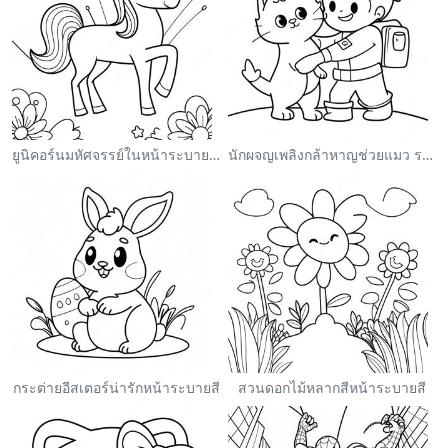
ยูนิคอร์นมหัศจรรย์ในหน้าระบายสีสายรุ้ง
นักผจญเพลิงกล้าหาญช่วยแมว ระบายสี
กระต่ายอีสเตอร์น่ารักหน้าระบายสี
สวนดอกไม้หลากสีหน้าระบายสี