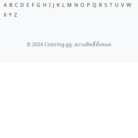
A
B
C
D
E
F
G
H
I
J
K
L
M
N
O
P
Q
R
S
T
U
V
W
X
Y
Z
© 2024 Coloring.gg. สงวนสิทธิ์ทั้งหมด