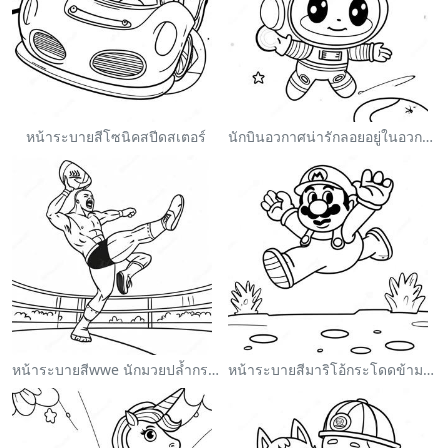
หน้าระบายสีโซนิคสปีดสเตอร์
นักบินอวกาศน่ารักลอยอยู่ในอวกาศ ระบายสี
หน้าระบายสีwwe นักมวยปล้ำกระโดดใส่คู่ต่อสู้
หน้าระบายสีมาริโอ้กระโดดข้ามกูมบา